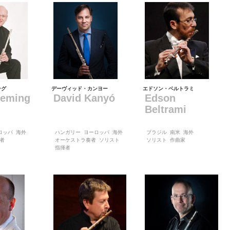
ング
デーヴィッド・カンヨー
エドソン・ベルトラミ
leming
David Kanyó
Edson
Beltrami
ロッパ
海外
ハンガリー
ヨーロッパ
海外
ブラジル
南米
海外
者
オーケストラ奏者
ソリスト
ソリスト
作曲家
指揮者