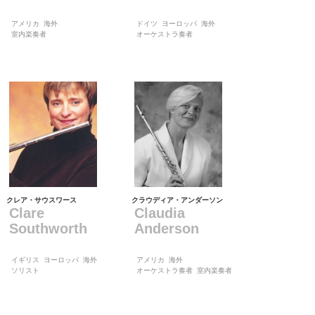
アメリカ
海外
ドイツ
ヨーロッパ
海外
室内楽奏者
オーケストラ奏者
クレア・サウスワース
クラウディア・アンダーソン
Clare
Claudia
Southworth
Anderson
イギリス
ヨーロッパ
海外
アメリカ
海外
ソリスト
オーケストラ奏者
室内楽奏者