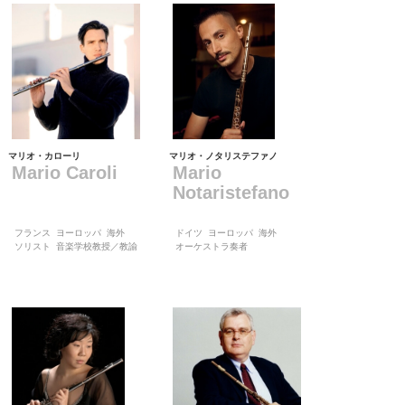
マリオ・カローリ
マリオ・ノタリステファノ
Mario Caroli
Mario
Notaristefano
フランス
ヨーロッパ
海外
ドイツ
ヨーロッパ
海外
ソリスト
音楽学校教授／教諭
オーケストラ奏者