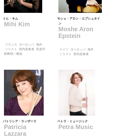
ミヒ・キム
モシェ・アロン・エプシュタイ
Mihi Kim
ン
Moshe Aron
Epstein
フランス
ヨーロッパ
海外
ソリスト
室内楽奏者
音楽学
ドイツ
ヨーロッパ
海外
校教授／教諭
ソリスト
室内楽奏者
パトリシア・ラッザーラ
ペトラ・ミュージック
Patricia
Petra Music
Lazzara