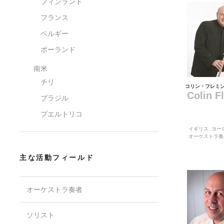
フィンランド
フランス
ベルギー
ポーランド
南米
チリ
コリン・フレミ
Colin F
ブラジル
プエルトリコ
イギリス
ヨー
オーケストラ奏
主な活動フィールド
オーケストラ奏者
ソリスト