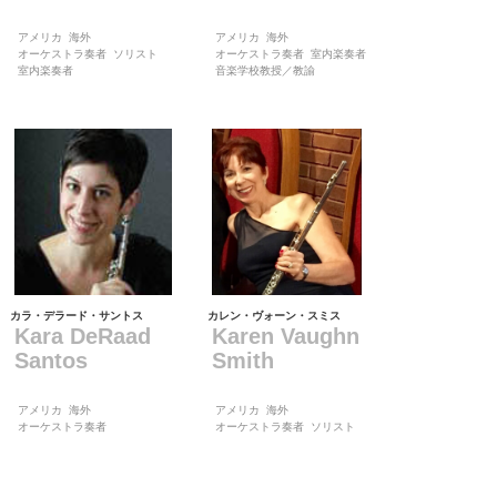
アメリカ
海外
アメリカ
海外
オーケストラ奏者
ソリスト
オーケストラ奏者
室内楽奏者
室内楽奏者
音楽学校教授／教諭
カラ・デラード・サントス
カレン・ヴォーン・スミス
Kara DeRaad
Karen Vaughn
Santos
Smith
アメリカ
海外
アメリカ
海外
オーケストラ奏者
オーケストラ奏者
ソリスト