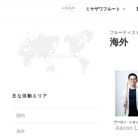
コ
ミヤザワフルート
ン
テ
ン
ツ
フルーティスト 
へ
海外
ス
キ
ッ
プ
主な活動エリア
国内
アーロン・レオ
Aaron 
海外