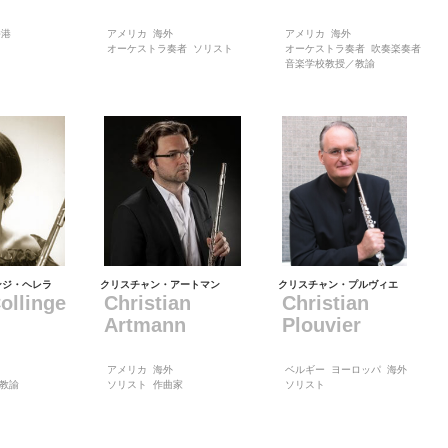
香港
アメリカ
海外
アメリカ
海外
オーケストラ奏者
ソリスト
オーケストラ奏者
吹奏楽奏者
音楽学校教授／教諭
ンジ・ヘレラ
クリスチャン・アートマン
クリスチャン・プルヴィエ
ollinge
Christian
Christian
Artmann
Plouvier
アメリカ
海外
ベルギー
ヨーロッパ
海外
教諭
ソリスト
作曲家
ソリスト