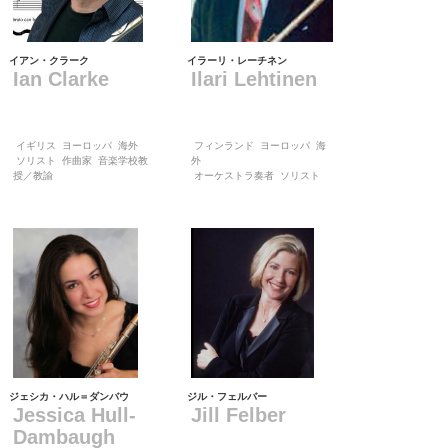
イアン・クラーク
イラーリ・レーチネン
Ian Clarke
Ilari Lehtinen
イギリス
ヨーロッパ
海外
フィンランド
ヨーロッパ
海
ソリスト
作曲家
音楽学校教
外
授／教諭
オーケストラ奏者
ソリスト
ジェシカ・ハル＝ダンバウ
ジル・フェルバー
Jessica Hull-
Jill Felber
Dambaugh