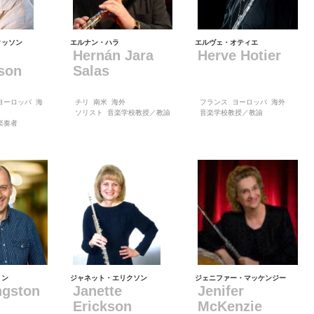
クッソン
エルナン・ハラ
エルヴェ・オティエ
Hernán Jara
Herve Hotier
son
Salas
ヨーロッパ
海
チリ
南米
海外
フランス
ヨーロッパ
海外
ソリスト
音楽学校教授／教諭
音楽学校教授／教諭
楽奏者
トン
ジャネット・エリクソン
ジェニファー・マッケンジー
ngston
Janette
Jenifer
Erickson
McKenzie