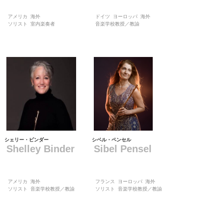
アメリカ
海外
ドイツ
ヨーロッパ
海外
ソリスト
室内楽奏者
音楽学校教授／教諭
シェリー・ビンダー
シベル・ペンセル
Shelley Binder
Sibel Pensel
アメリカ
海外
フランス
ヨーロッパ
海外
ソリスト
音楽学校教授／教諭
ソリスト
音楽学校教授／教諭