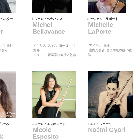
ルベスター
ミシェル・ベラバンス
ミッシェル・ラポート
Michel
Michelle
er
Bellavance
LaPorte
ッパ
海外
イギリス
スイス
ヨーロッパ
アメリカ
海外
楽奏者
海外
室内楽奏者
音楽学校教授／教
ソリスト
音楽学校教授／教諭
諭
ゾンベク
ニコール・エスポジート
ノエミ・ジェーリ
Nicole
Noémi Györi
k
Esposito