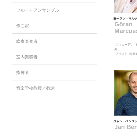
フルートアンサンブル
ヨーラン・マル
Göran
作曲家
Marcus
吹奏楽奏者
スウェーデン
外
ソリスト
吹奏
室内楽奏者
指揮者
音楽学校教授／教諭
ジャン・ベンス
Jan Be