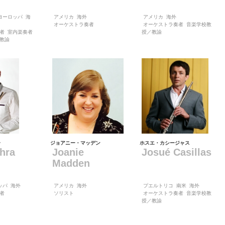
ヨーロッパ
海
アメリカ
海外
アメリカ
海外
オーケストラ奏者
オーケストラ奏者
音楽学校教
者
室内楽奏者
授／教諭
教諭
ラ
ジョアニー・マッデン
ホスエ・カシージャス
uhra
Joanie
Josué Casillas
Madden
ッパ
海外
アメリカ
海外
プエルトリコ
南米
海外
者
ソリスト
オーケストラ奏者
音楽学校教
授／教諭