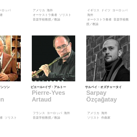
ーロッパ
アメリカ
海外
イギリス
ドイツ
ヨーロッパ
者
オーケストラ奏者
ソリスト
海外
音楽学校教授／教諭
オーケストラ奏者
音楽学校教
授／教諭
ワンソン
ピエール=イヴ・アルトー
サルペイ・オズチャータイ
Pierre-Yves
Sarpay
on
Artaud
Özçağatay
フランス
ヨーロッパ
海外
アメリカ
海外
者
ソリスト
音楽学校教授／教諭
ソリスト
作曲家