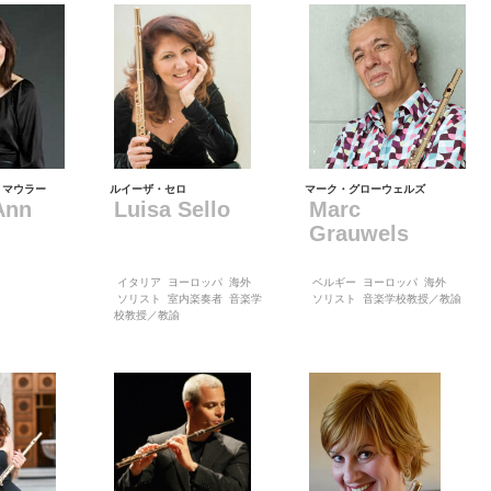
・マウラー
ルイーザ・セロ
マーク・グローウェルズ
Ann
Luisa Sello
Marc
Grauwels
イタリア
ヨーロッパ
海外
ベルギー
ヨーロッパ
海外
ソリスト
室内楽奏者
音楽学
ソリスト
音楽学校教授／教諭
校教授／教諭