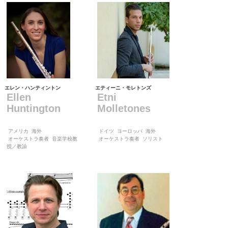
エレン・ハンティントン
エティーニ・モレトンズ
Ellen
Etni
Huntington
Molletones
アメリカ
海外
ドイツ
ヨーロッパ
海外
オーケストラ奏者
音楽学校教
オーケストラ奏者
ソリスト
授／教諭